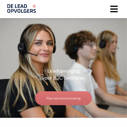
Leadopvolging
voor B2C-bedrijven
Plan een kennismaking