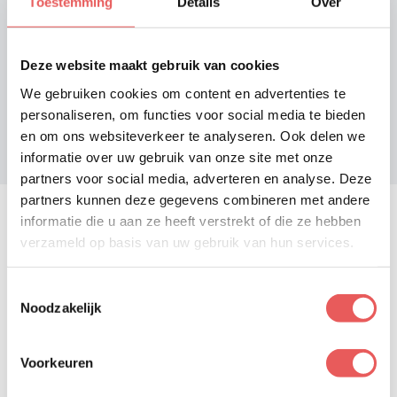
Toestemming
Details
Over
Bekijk hoe wij organisaties helpen groeien en lees de
ervaringen van onze klanten.
Deze website maakt gebruik van cookies
Bekijk alle referenties
We gebruiken cookies om content en advertenties te
personaliseren, om functies voor social media te bieden
en om ons websiteverkeer te analyseren. Ook delen we
informatie over uw gebruik van onze site met onze
partners voor social media, adverteren en analyse. Deze
partners kunnen deze gegevens combineren met andere
informatie die u aan ze heeft verstrekt of die ze hebben
Hoe we aansluiten op jullie werkwijze
verzameld op basis van uw gebruik van hun services.
Toestemmingsselectie
Noodzakelijk
Voorkeuren