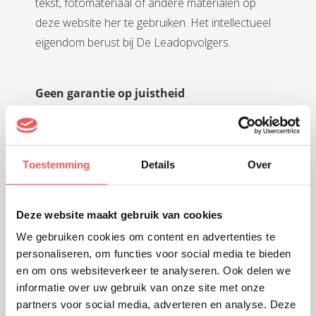
tekst, fotomateriaal of andere materialen op
deze website her te gebruiken. Het intellectueel
eigendom berust bij De Leadopvolgers.
Geen garantie op juistheid
Indien van toepassing:
Voor de prijzen die op onze website staan, geldt
dat wij streven naar een zo zorgvuldig mogelijke
Toestemming
Details
Over
weergave van de realiteit en de bedoelde prijzen.
Fouten die daarbij ontstaan en herkenbaar zijn
Deze website maakt gebruik van cookies
als programmeer dan wel typefouten, vormen
nooit een aanleiding om een contract dan wel
We gebruiken cookies om content en advertenties te
personaliseren, om functies voor social media te bieden
overeenkomst met De Leadopvolgers te mogen
en om ons websiteverkeer te analyseren. Ook delen we
claimen of te veronderstellen.
informatie over uw gebruik van onze site met onze
De Leadopvolgers streeft naar een zo actueel
partners voor social media, adverteren en analyse. Deze