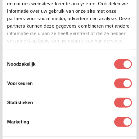
Internationale uitrol:
🇪🇸
🇫🇷
🇧🇪
🇳🇱
en om ons websiteverkeer te analyseren. Ook delen we
informatie over uw gebruik van onze site met onze
Het is fantastisch om te zien hoe wij een steeds groter
partners voor social media, adverteren en analyse. Deze
team worden voor onze klanten die de internationale markt
partners kunnen deze gegevens combineren met andere
informatie die u aan ze heeft verstrekt of die ze hebben
op willen. En hoe goed dat werkt op afstand met een
verzameld op basis van uw gebruik van hun services.
Nederlandse projectmanager en gemotiveerde
salesmensen.
Toestemmingsselectie
Noodzakelijk
Heeft jouw bedrijf ook internationale ambities?
Dan vertel ik je met plezier hoe De Leadopvolgers je hierbij
Voorkeuren
kunnen helpen. Neem gerust contact op voor een
vrijblijvende kennismaking
.
Statistieken
Marketing
Saskia Dors
96 artikelen
Bekijk profiel