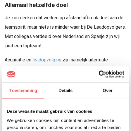
Allemaal hetzelfde doel
Je zou denken dat werken op afstand afbreuk doet aan de
teamspirit, maar niets is minder waar bij De Leadopvolgers.
Met collega’s verdeeld over Nederland en Spanje zijn wij
juist een topteam!
Acquisitie en
leadopvolging
zijn namelijk uitermate
geschikt om vanuit diverse locaties te organiseren. Want
als je voor dezelfde klant werkt, hetzelfde doel nastreeft,
dezelfde energie hebt en dezelfde tools gebruikt, dan zit je
Toestemming
Details
Over
helemaal op één lijn. Dat versterkt onze band en dat merk je
in de WhatsApp-groepen van onze klantteams waar we
Deze website maakt gebruik van cookies
alles met elkaar delen!
We gebruiken cookies om content en advertenties te
personaliseren, om functies voor social media te bieden