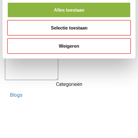
Alles toestaan
Bekijk ook
Selectie toestaan
Reacties
Weigeren
Categorieën
Blogs