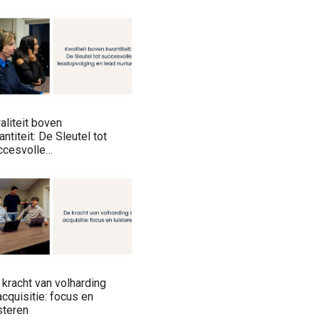
 kan zijn voor jouw
ijf
aliteit boven
eit: De Sleutel tot
ccesvolle
adopvolging en Lead
turing
 kracht van volharding
acquisitie: focus en
steren