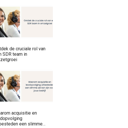
dek de cruciale rol van
n SDR team in
zetgroei
arom acquisitie en
adopvolging
tbesteden een slimme