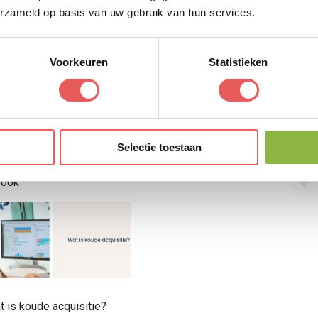
erzameld op basis van uw gebruik van hun services.
Voorkeuren
Statistieken
a Dors
Selectie toestaan
ikelen
Bekijk profiel
 ook
t is koude acquisitie?