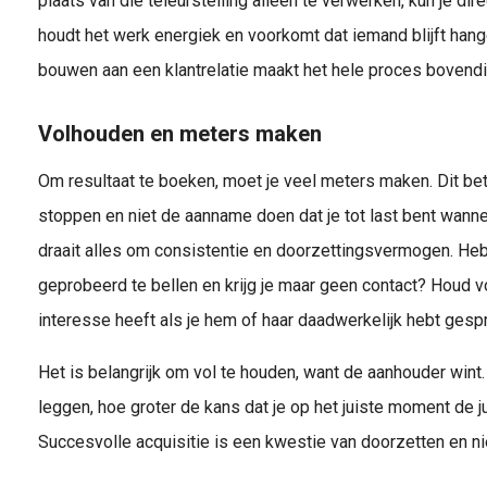
plaats van die teleurstelling alleen te verwerken, kun je dire
houdt het werk energiek en voorkomt dat iemand blijft han
bouwen aan een klantrelatie maakt het hele proces bovendi
Volhouden en meters maken
Om resultaat te boeken, moet je veel meters maken. Dit b
stoppen en niet de aanname doen dat je tot last bent wannee
draait alles om consistentie en doorzettingsvermogen. He
geprobeerd te bellen en krijg je maar geen contact? Houd 
interesse heeft als je hem of haar daadwerkelijk hebt gesp
Het is belangrijk om vol te houden, want de aanhouder wint.
leggen, hoe groter de kans dat je op het juiste moment de jui
Succesvolle acquisitie is een kwestie van doorzetten en ni