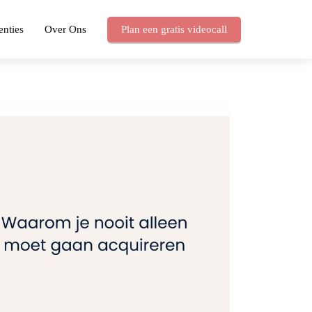
enties
Over Ons
Plan een gratis videocall