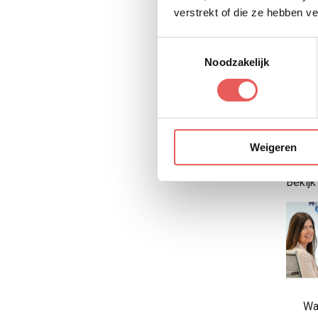
verstrekt of die ze hebben v
Toestemmingsselectie
Noodzakelijk
Saski
Weigeren
96 art
Bekijk
Wa