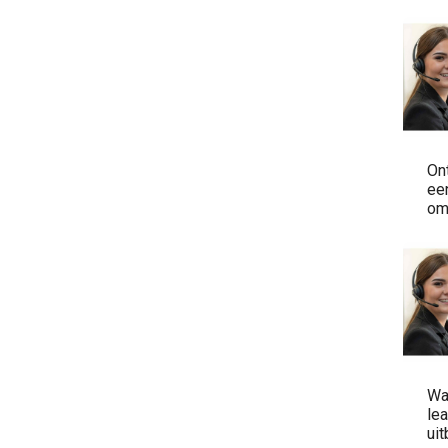
Ont
ee
om
Wa
le
ui