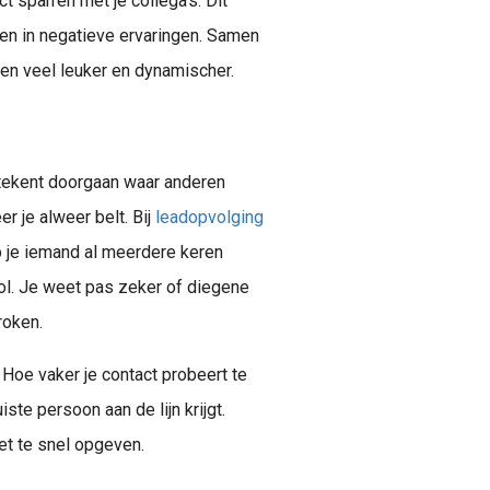
ct sparren met je collega’s. Dit
gen in negatieve ervaringen. Samen
en veel leuker en dynamischer.
etekent doorgaan waar anderen
r je alweer belt. Bij
leadopvolging
b je iemand al meerdere keren
vol. Je weet pas zeker of diegene
roken.
 Hoe vaker je contact probeert te
ste persoon aan de lijn krijgt.
et te snel opgeven.