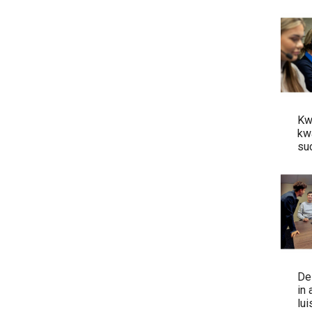
zet
bed
Kw
kwantit
su
Le
nur
De
in 
lui