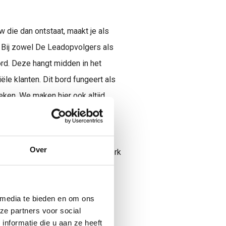
 die dan ontstaat, maakt je als
k. Bij zowel De Leadopvolgers als
rd. Deze hangt midden in het
ële klanten. Dit bord fungeert als
ken. We maken hier ook altijd
 aan het teamwork. Het maakt de
Over
ief sterker zijn. Zo blijft ons werk
lanten werven! Samen staan we
 media te bieden en om ons
ze partners voor social
nformatie die u aan ze heeft