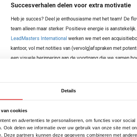
Succesverhalen delen voor extra motivatie
Heb je succes? Deel je enthousiasme met het team! De flow
team alleen maar sterker. Positieve energie is aanstekelij
LeadMasters International
werken we met een acquisitiebo
kantoor, vol met notities van (vervolg)afspraken met potenti
een visuele herinnering aan de voortgang die we samen boe
foto’s van die we delen in de groepsapp met onze klanten.
Dit gevoel van openheid en trots geeft een extra dimensie
Details
successen tastbaar en herinnert ons eraan dat we als collect
ook echt leuk, en dat is precies de basis voor effectief k
 van cookies
sterker, en samen kunnen we echt het verschil maken.
ent en advertenties te personaliseren, om functies voor social
Meer weten? Neem
contact
met ons op!
. Ook delen we informatie over uw gebruik van onze site met on
e. Deze partners kunnen deze gegevens combineren met andere i