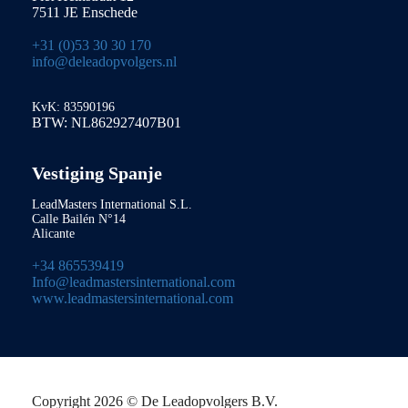
7511 JE Enschede
+31 (0)53 30 30 170
info@deleadopvolgers.nl
KvK: 83590196
BTW: NL862927407B01
Vestiging Spanje
LeadMasters International S.L.
Calle Bailén N°14
Alicante
+34 865539419
Info@leadmastersinternational.com
www.leadmastersinternational.com
Copyright 2026 © De Leadopvolgers B.V.