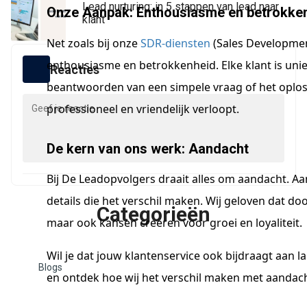
Lead nurturing: in 5 stappen van lead naar
Onze Aanpak: Enthousiasme en betrokke
klant
Net zoals bij onze
SDR-diensten
(Sales Developmen
enthousiasme en betrokkenheid. Elke klant is uni
Reacties
beantwoorden van een simpele vraag of het oploss
professioneel en vriendelijk verloopt.
De kern van ons werk: Aandacht
Bij De Leadopvolgers draait alles om aandacht. A
details die het verschil maken. Wij geloven dat d
Categorieën
maar ook kansen creëren voor groei en loyaliteit.
Wil je dat jouw klantenservice ook bijdraagt aan 
Blogs
en ontdek hoe wij het verschil maken met aandac