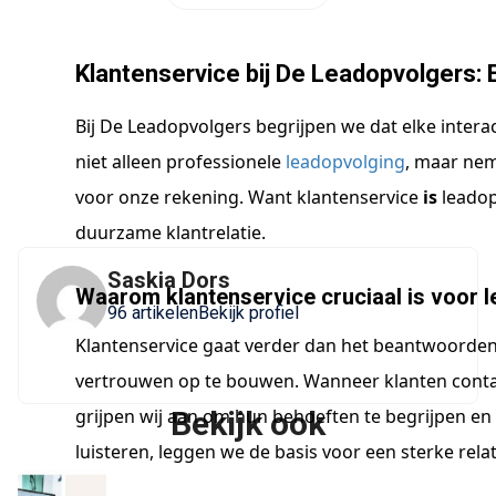
Klantenservice bij De Leadopvolgers:
Bij De Leadopvolgers begrijpen we dat elke interac
niet alleen professionele
leadopvolging
, maar nem
voor onze rekening. Want klantenservice
is
leadop
duurzame klantrelatie.
Saskia Dors
Waarom klantenservice cruciaal is voor 
96 artikelen
Bekijk profiel
Klantenservice gaat verder dan het beantwoorden v
vertrouwen op te bouwen. Wanneer klanten conta
Bekijk ook
grijpen wij aan om hun behoeften te begrijpen en
luisteren, leggen we de basis voor een sterke relat