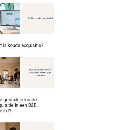
t is koude acquisitie?
e gebruik je koude
uisitie in een B2B-
ntext?