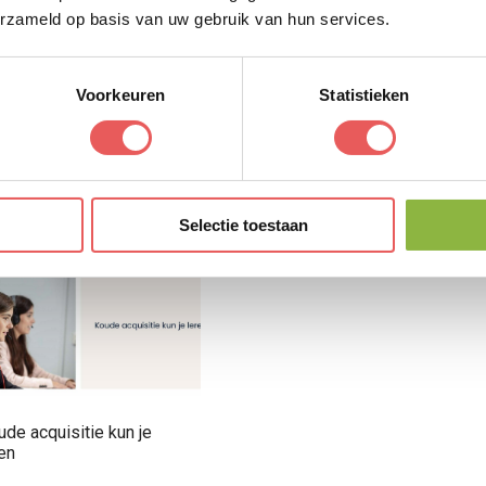
erzameld op basis van uw gebruik van hun services.
🚀
Meer weten? Neem
contact
op!
Voorkeuren
Statistieken
a Dors
ikelen
Bekijk profiel
Selectie toestaan
 ook
de acquisitie kun je
en