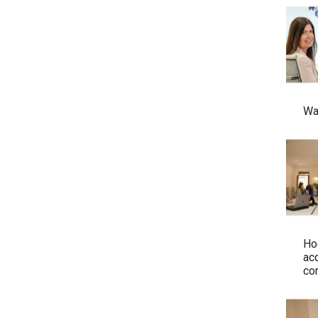
Wa
Ho
acq
co