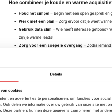
Hoe combineer je koude en warme acquisitie
Houd het simpel
– Begin met een open gesprek en g
Werk met een plan
– Zorg ervoor dat je weet wannee
Gebruik data slim
– Wie heeft interesse getoond? W
zijn je warme leads!
Zorg voor een soepele overgang
– Zodra iemand w
salescollega’s het gesprek verder voeren.
Details
Wil jij je acquisitie verbeteren?
 van cookies
Bij De Leadopvolgers helpen we bedrijven met een gestruct
ent en advertenties te personaliseren, om functies voor social
koude en warme acquisitie. Wil jij meer uit je acquisitie hal
. Ook delen we informatie over uw gebruik van onze site met on
gaan? Laten we kennismaken!
e. Deze partners kunnen deze gegevens combineren met andere i