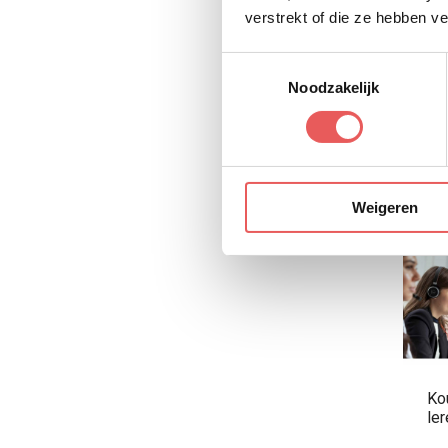
verstrekt of die ze hebben v
Toestemmingsselectie
Noodzakelijk
Saski
96 art
Weigeren
Bekijk
Kou
ler