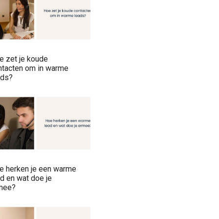
e zet je koude
ntacten om in warme
ads?
e herken je een warme
ad en wat doe je
mee?