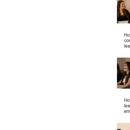
Ho
co
le
Ho
le
er