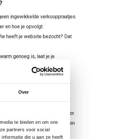
?
een ingewikkelde verkooppraatjes.
r en hoe je opvolgt.
ie heeft je website bezocht? Dat
arm genoeg is, laat je je
Over
ureerde en duidelijke aanpak voor
 media te bieden en om ons
en en zorgen dat leads niet verloren
ze partners voor social
nformatie die u aan ze heeft