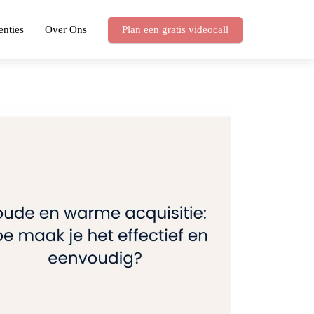
enties
Over Ons
Plan een gratis videocall