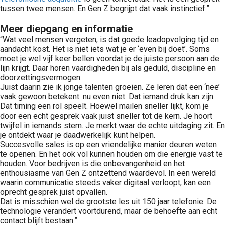
tussen twee mensen. En Gen Z begrijpt dat vaak instinctief.”
Meer diepgang en informatie
“Wat veel mensen vergeten, is dat goede leadopvolging tijd en
aandacht kost. Het is niet iets wat je er ‘even bij doet’. Soms
moet je wel vijf keer bellen voordat je de juiste persoon aan de
lijn krijgt. Daar horen vaardigheden bij als geduld, discipline en
doorzettingsvermogen.
Juist daarin zie ik jonge talenten groeien. Ze leren dat een ‘nee’
vaak gewoon betekent: nu even niet. Dat iemand druk kan zijn.
Dat timing een rol speelt. Hoewel mailen sneller lijkt, kom je
door een echt gesprek vaak juist sneller tot de kern. Je hoort
twijfel in iemands stem. Je merkt waar de echte uitdaging zit. En
je ontdekt waar je daadwerkelijk kunt helpen.
Succesvolle sales is op een vriendelijke manier deuren weten
te openen. En het ook vol kunnen houden om die energie vast te
houden. Voor bedrijven is die onbevangenheid en het
enthousiasme van Gen Z ontzettend waardevol. In een wereld
waarin communicatie steeds vaker digitaal verloopt, kan een
oprecht gesprek juist opvallen.
Dat is misschien wel de grootste les uit 150 jaar telefonie. De
technologie verandert voortdurend, maar de behoefte aan echt
contact blijft bestaan.”