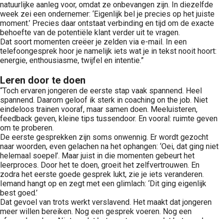
natuurlijke aanleg voor, omdat ze onbevangen zijn. In diezelfde
week zei een ondernemer: ‘Eigenlijk bel je precies op het juiste
moment.’ Precies daar ontstaat verbinding en tijd om de exacte
behoefte van de potentiële klant verder uit te vragen.
Dat soort momenten creëer je zelden via e-mail. In een
telefoongesprek hoor je namelijk iets wat je in tekst nooit hoort:
energie, enthousiasme, twijfel en intentie.”
Leren door te doen
“Toch ervaren jongeren de eerste stap vaak spannend. Heel
spannend. Daarom geloof ik sterk in coaching on the job. Niet
eindeloos trainen vooraf, maar samen doen. Meeluisteren,
feedback geven, kleine tips tussendoor. En vooral: ruimte geven
om te proberen.
De eerste gesprekken zijn soms onwennig. Er wordt gezocht
naar woorden, even gelachen na het ophangen: ‘Oei, dat ging niet
helemaal soepel’. Maar juist in die momenten gebeurt het
leerproces. Door het te doen, groeit het zelfvertrouwen. En
zodra het eerste goede gesprek lukt, zie je iets veranderen.
Iemand hangt op en zegt met een glimlach: ‘Dit ging eigenlijk
best goed.’
Dat gevoel van trots werkt verslavend. Het maakt dat jongeren
meer willen bereiken. Nog een gesprek voeren. Nog een