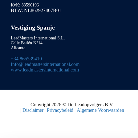
KvK: 83590196
BTW: NL862927407B01
Vestiging Spanje
LeadMasters International S.L.
Calle Bailén N°14
Alicante
+34 865539419
Info@leadmastersinternational.com
www.leadmastersinternational.com
Copyright 2026 © De Leadopvolgers B.V.
|
Disclaimer
|
Privacybeleid
|
Algemene Voorwaarden