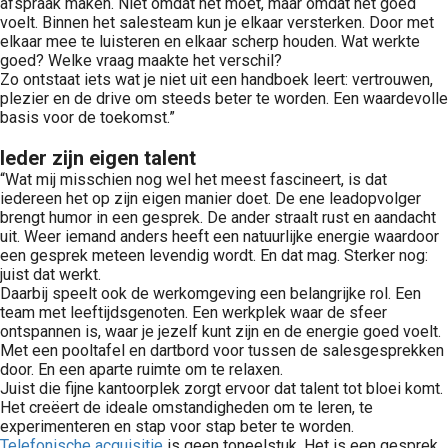
afspraak maken. Niet omdat het moet, maar omdat het goed
voelt. Binnen het salesteam kun je elkaar versterken. Door met
elkaar mee te luisteren en elkaar scherp houden. Wat werkte
goed? Welke vraag maakte het verschil?
Zo ontstaat iets wat je niet uit een handboek leert: vertrouwen,
plezier en de drive om steeds beter te worden. Een waardevolle
basis voor de toekomst.”
Ieder zijn eigen talent
“Wat mij misschien nog wel het meest fascineert, is dat
iedereen het op zijn eigen manier doet. De ene leadopvolger
brengt humor in een gesprek. De ander straalt rust en aandacht
uit. Weer iemand anders heeft een natuurlijke energie waardoor
een gesprek meteen levendig wordt. En dat mag. Sterker nog:
juist dat werkt.
Daarbij speelt ook de werkomgeving een belangrijke rol. Een
team met leeftijdsgenoten. Een werkplek waar de sfeer
ontspannen is, waar je jezelf kunt zijn en de energie goed voelt.
Met een pooltafel en dartbord voor tussen de salesgesprekken
door. En een aparte ruimte om te relaxen.
Juist die fijne kantoorplek zorgt ervoor dat talent tot bloei komt.
Het creëert de ideale omstandigheden om te leren, te
experimenteren en stap voor stap beter te worden.
Telefonische acquisitie
is geen toneelstuk. Het is een gesprek