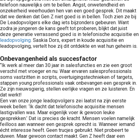
telefoon nauwelijks om te bellen. Angst, onwetendheid en
onzekerheid weerhouden hen van een goed gesprek. Dit maakt
dat we denken dat Gen Z niet goed is in bellen. Toch zien ze bij
De Leadopvolgers elke dag iets bijzonders gebeuren. Want
zodra je jongeren de kans geeft tot proberen, blijkt dat juist
deze generatie verrassend goed is in telefonische acquisitie en
leadopvolging
. Saskia Dors, expert in koude acquisitie en
leadopvolging, vertelt hoe zij dit ontdekte en wat hun geheim is.
Onbevangenheid als succesfactor
“Ik werk al meer dan 30 jaar in salesfuncties en zie een groot
verschil met vroeger en nu. Waar ervaren salesprofessionals
soms vastzitten in scripts, overtuigingstechnieken of targets,
stappen young professionals vaak onbevangen een gesprek in.
Ze zijn nieuwsgierig, stellen eerlijke vragen en ze luisteren. En
dat werkt!
Een van onze jonge leadopvolgers zei laatst na zijn eerste
week bellen: ‘Ik dacht dat telefonische acquisitie mensen
lastigvallen was. Maar eigenlijk voer ik gewoon leuke
gesprekken.’ Dat is precies de kracht. Mensen voelen namelijk
feilloos aan wanneer een gesprek oprecht is. Wanneer iemand
écht interesse heeft. Geen trucjes gebruikt. Niet probeert te
duwen. Maar gewoon contact maakt. Gen Z heeft daar een