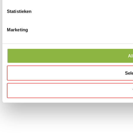
Statistieken
Marketing
Al
Sel